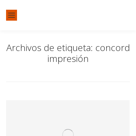
Archivos de etiqueta:
concord
impresión
Estás aquí:
Inicio
Publicaciones etiquetadas con "concord impresión"