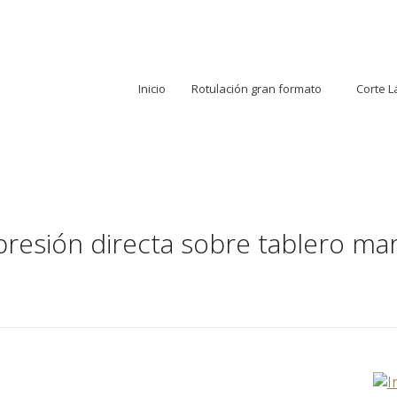
Inicio
Rotulación gran formato
Corte L
resión directa sobre tablero ma
Estás aquí:
Inicio
Cuadros
Impresión directa sobre tablero marino