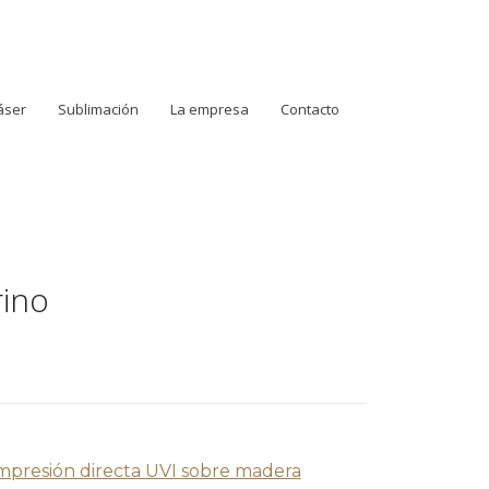
áser
Sublimación
La empresa
Contacto
rino