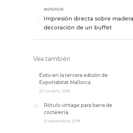
Navegación
ANTERIOR
entre
Impresión directa sobre madera
publicaciones
Publicación
decoración de un buffet
anterior:
Vea también
Éxito en la tercera edición de
ExpoHabitat Mallorca
22 octubre, 2019
Rótulo vintage para barra de
coctelería.
9 septiembre, 2019