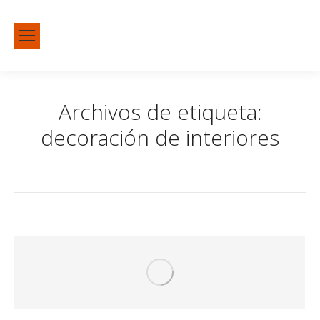
Archivos de etiqueta:
decoración de interiores
Estás aquí:
Inicio
Publicaciones etiquetadas con "decoración de interiores"