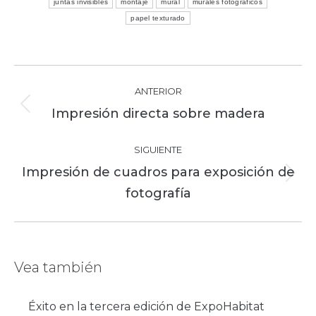
juntas invisibles
montaje
mural
murales fotográficos
papel texturado
Navegación
ANTERIOR
entre
Publicación
Impresión directa sobre madera
publicaciones
anterior:
SIGUIENTE
Impresión de cuadros para exposición de
Publicación
fotografía
siguiente:
Vea también
Éxito en la tercera edición de ExpoHabitat